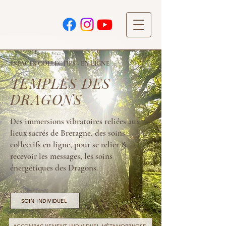
ESPACES COLLECTIFS - EN LIGNE
TEMPLES DES
DRAGONS
Des immersions vibratoires reliées aux
lieux sacrés de Bretagne, des soins
collectifs en ligne, pour se relier &
recevoir les messages, les soins
énergétiques des Dragons.
SOIN INDIVIDUEL