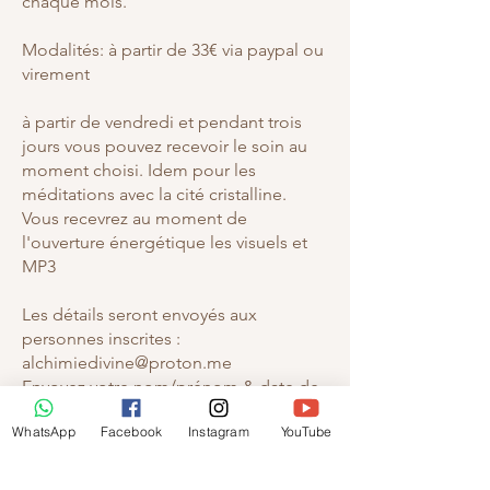
chaque mois.
Modalités: à partir de 33€ via paypal ou
virement
à partir de vendredi et pendant trois
jours vous pouvez recevoir le soin au
moment choisi. Idem pour les
méditations avec la cité cristalline.
Vous recevrez au moment de
l'ouverture énergétique les visuels et
MP3
Les détails seront envoyés aux
personnes inscrites :
alchimiedivine@proton.me
Envoyez votre nom/prénom & date de
naissance​
WhatsApp
Facebook
Instagram
YouTube
Participation à partir de 33€ par
virement Wero ou paypal