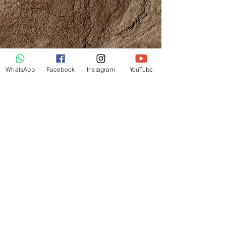
transmissions
Merci d'envoyer un mail à:
alchimiedivine@proton.me
WhatsApp
Facebook
Instagram
YouTube