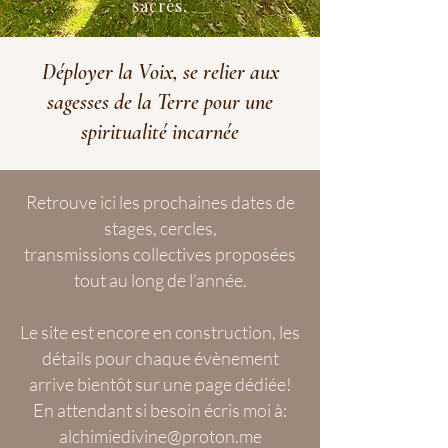
sacrés.
Déployer la Voix, se relier aux
sagesses de la Terre pour une
spiritualité incarnée
​Retrouve ici les prochaines dates de
stages, cercles,
transmissions collectives proposées
tout au long de l’année.
Le site est encore en construction, les
détails pour chaque évènement
arrive bientôt sur une page dédiée!
En attendant si besoin écris moi à:
alchimiedivine@proton.me