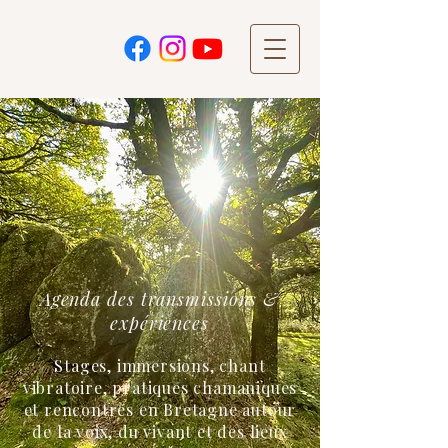
Agenda des transmissions &
expériences
​Stages, immersions, chant
vibratoire, pratiques chamaniques
et rencontres en Bretagne autour
de la voix, du vivant et des lieux