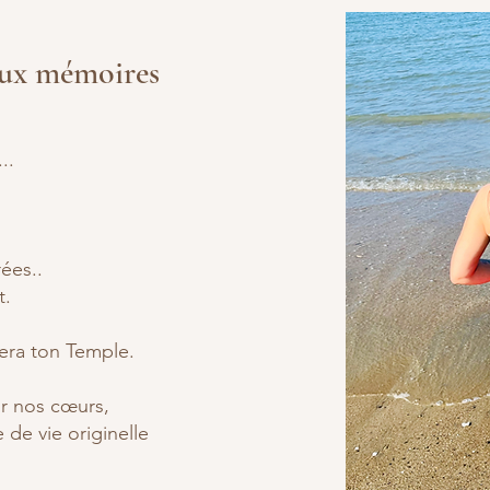
aux mémoires
..
ées..
t.
sera ton Temple.
r nos cœurs,
e de vie originelle
.