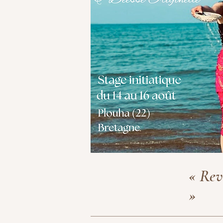
« Rev
»